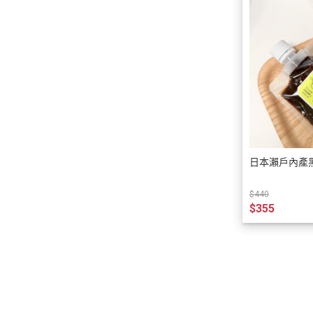
日本瀨戶內產
$440
$355