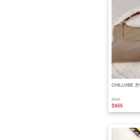
CHILLVIBE 
$820
$655