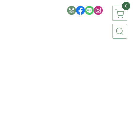
0
簡生活品牌
【 食品專區 】
【 香氛專區 】
【 流行彩妝 】
家電 / 3C 】
【 文具 / 美術 / 文創 】
【 祈福 / 節慶 】