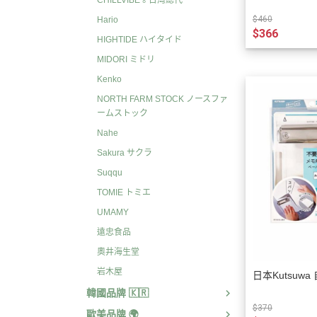
CHILLVIBE🏅台灣總代
$460
Hario
$366
HIGHTIDE ハイタイド
MIDORI ミドリ
Kenko
NORTH FARM STOCK ノースファ
ームストック
Nahe
Sakura サクラ
Suqqu
TOMIE トミエ
UMAMY
遠忠食品
奧井海生堂
岩木屋
日本Kutsuw
韓國品牌 🇰🇷
$370
歐美品牌 🌍