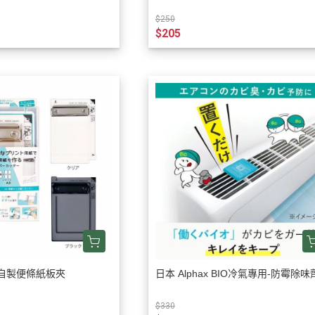
$250
$205
a 自製便條紙板夾
日本 Alphax BIO冷氣專用-防霉除味
$330