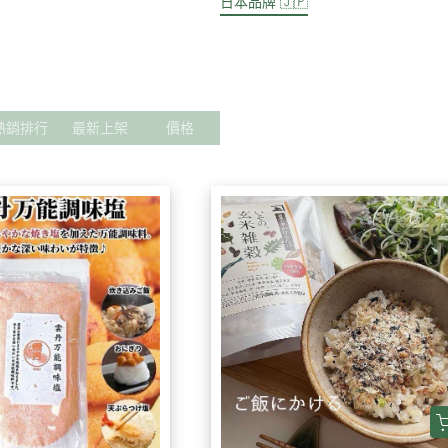
保健 】
【 寵物專區 】
泰國品牌 🇹🇭
日本品牌 🇯🇵
韓國品牌 🇰🇷
歐美品牌
熱銷排行
最新上架
價格