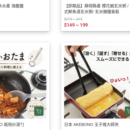
本水產 海膽鹽
【即期品】靜岡縣產 櫻花蝦玄米粥 /
式鮮魚湯玄米粥/ 玄米雜糧香鬆
$270 ~ 315
$149 ~ 199
NO 兩用炒湯勺
日本 AKEBONO 玉子燒大師夾