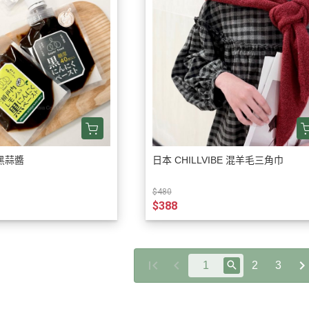
黑蒜醬
日本 CHILLVIBE 混羊毛三角巾
$480
$388
2
3