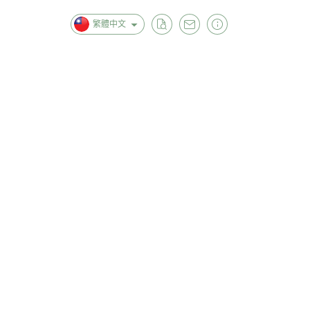
繁體中文
首頁
全部商品
關於
【 優惠專區｜撿便宜🪙湊免運 】
【 美容保養 】
【 肌膚清潔 】
【 女生衣著 】
【 男