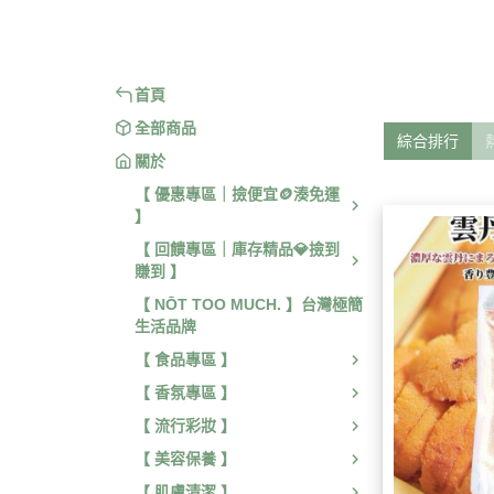
【 旅行 / 戶外用品 】
【 身體
首頁
全部商品
綜合排行
關於
【 優惠專區｜撿便宜🪙湊免運
】
【 回饋專區｜庫存精品💎撿到
賺到 】
【 NŌT TOO MUCH. 】台灣極簡
生活品牌
【 食品專區 】
【 香氛專區 】
【 流行彩妝 】
【 美容保養 】
【 肌膚清潔 】