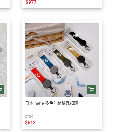
$977
日本 nahe 多色伸縮鑰匙扣環
$750
$613