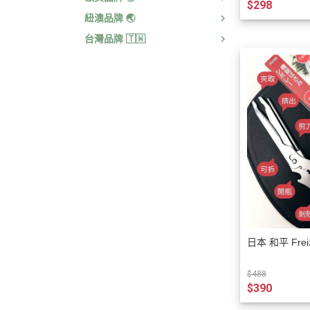
$298
紐澳品牌 🌏
台灣品牌 🇹🇼
日本 和平 Fr
$488
$390