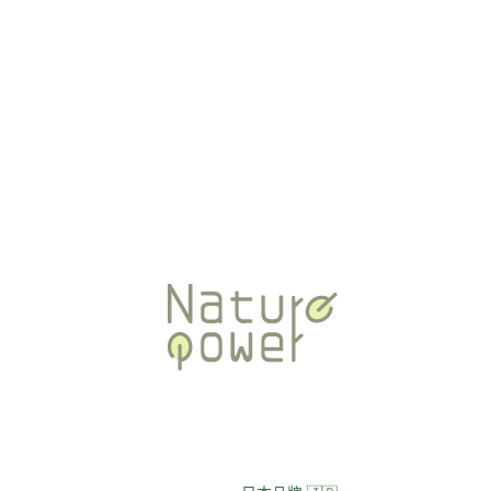
【 回饋專區｜庫存精品💎撿到賺到 】
【 NŌT TOO MUCH. 】台灣極
生衣著 】
【 童裝專區 】
【 包包 / 精品 】
【 時尚配件 】
【 居家生活 】
【 