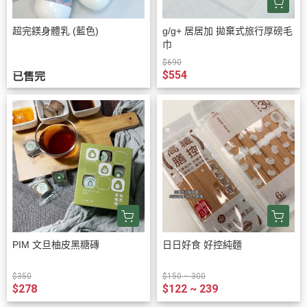
超完鎂身體乳 (藍色)
g/g+ 居居加 拋棄式旅行厚磅毛
巾
$690
$554
已售完
PIM 文旦柚皮黑糖磚
日日好食 好控純麵
$350
$150 ~ 300
$278
$122 ~ 239