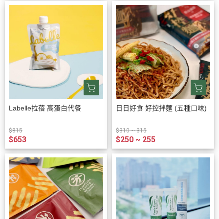
Labelle拉蓓 高蛋白代餐
日日好食 好控拌麵 (五種口味)
$815
$310 ~ 315
$653
$250 ~ 255