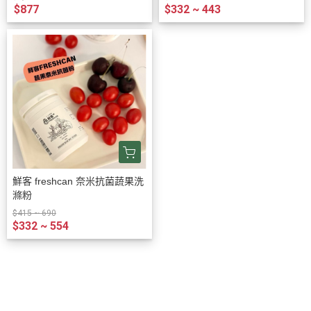
$877
$332 ~ 443
鮮客 freshcan 奈米抗菌蔬果洗
滌粉
$415 ~ 690
$332 ~ 554
關於我
聯絡我們
退換貨服務
付款與運費