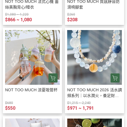
NOT TOO MUCH 法式心機 蕾
NOT TOO MUCH 質感靜音防
絲美胸背心/睡衣
滑椅腳套
$1,080 ~ 1,220
$260
$866 ~ 1,080
$208
NOT TOO MUCH 涼夏吸管杯
NOT TOO MUCH 2026 活水調
頻系列｜以水潤火，養足財富
底氣
$680
$1,215 ~ 2,240
$550
$971 ~ 1,791