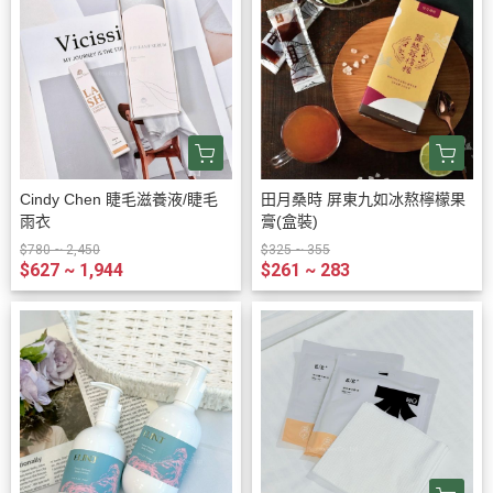
Cindy Chen 睫毛滋養液/睫毛
田月桑時 屏東九如冰熬檸檬果
雨衣
膏(盒裝)
$780 ~ 2,450
$325 ~ 355
$627 ~ 1,944
$261 ~ 283