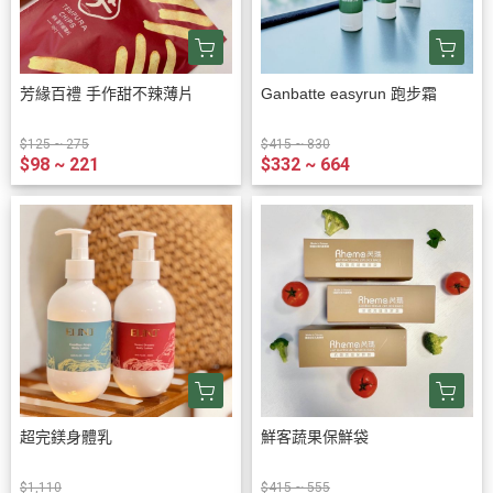
芳緣百禮 手作甜不辣薄片
Ganbatte easyrun 跑步霜
$125 ~ 275
$415 ~ 830
$98 ~ 221
$332 ~ 664
超完鎂身體乳
鮮客蔬果保鮮袋
$1,110
$415 ~ 555