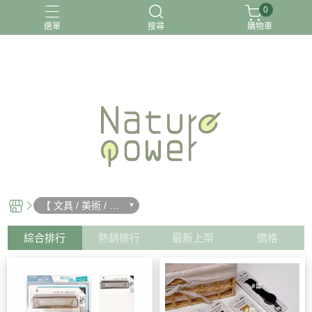
0
選單
搜尋
購物車
關於我
【 文具 / 美術 / 文
創 】
綜合排行
熱銷排行
最新上架
價格