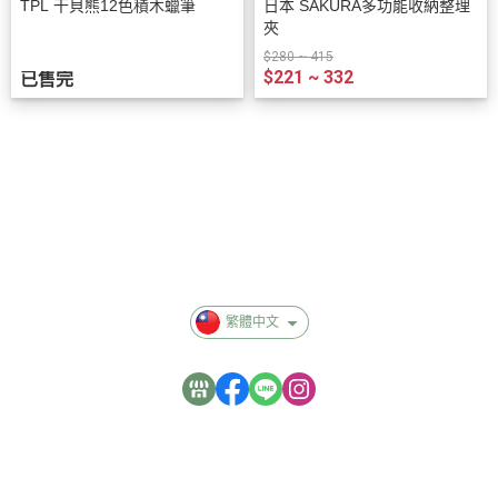
TPL 干貝熊12色積木蠟筆
日本 SAKURA多功能收納整理
夾
$280 ~ 415
$221 ~ 332
已售完
關於我
聯絡我們
退換貨服務
付款與運費
異業合作
隱私群政策
繁體中文