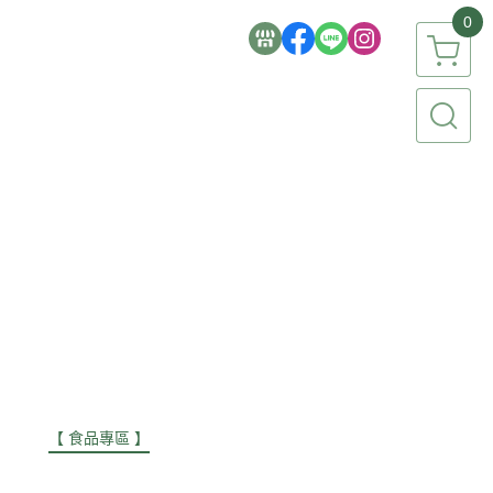
0
簡生活品牌
【 食品專區 】
【 香氛專區 】
【 流行彩妝 】
家電 / 3C 】
【 文具 / 美術 / 文創 】
【 祈福 / 節慶 】