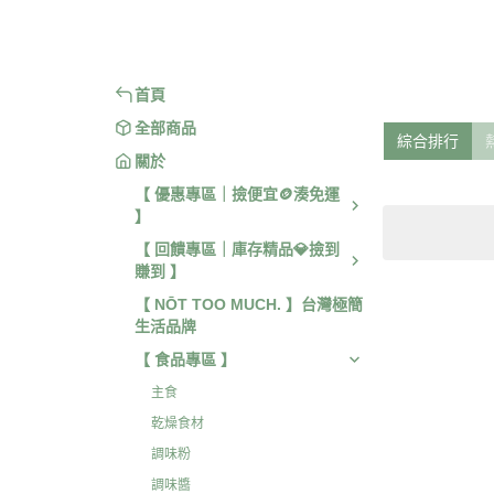
【 旅行 / 戶外用品 】
【 身體
首頁
全部商品
綜合排行
關於
【 優惠專區｜撿便宜🪙湊免運
】
【 回饋專區｜庫存精品💎撿到
賺到 】
【 NŌT TOO MUCH. 】台灣極簡
生活品牌
【 食品專區 】
主食
乾燥食材
調味粉
調味醬