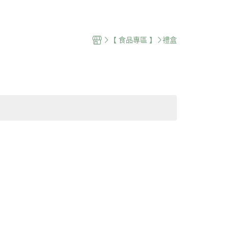
 🌍
紐澳品牌 🌏
台灣品牌 🇹🇼
【 食品專區 】
禮盒