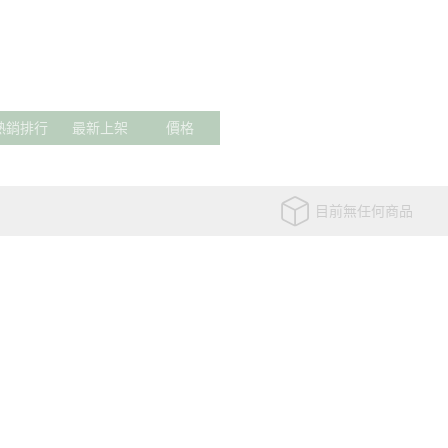
保健 】
【 寵物專區 】
泰國品牌 🇹🇭
日本品牌 🇯🇵
韓國品牌 🇰🇷
歐美品牌
熱銷排行
最新上架
價格
目前無任何商品