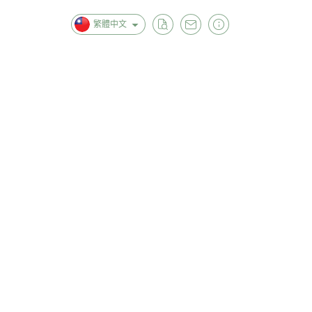
繁體中文
首頁
全部商品
關於
【 優惠專區｜撿便宜🪙湊免運 】
【 美容保養 】
【 肌膚清潔 】
【 女生衣著 】
【 男