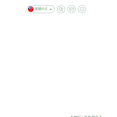
繁體中文
首頁
全部商品
關於
【 優惠專區｜撿便宜🪙湊免運 】
【 美容保養 】
【 肌膚清潔 】
【 女生衣著 】
【 男