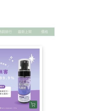
保健 】
【 寵物專區 】
泰國品牌 🇹🇭
日本品牌 🇯🇵
韓國品牌 🇰🇷
歐美品牌
熱銷排行
最新上架
價格