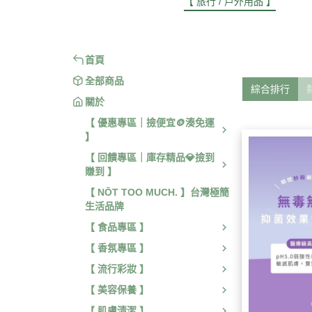
【 旅行 / 戶外用品 】
【 身體
首頁
全部商品
綜合排行
關於
【 優惠專區｜撿便宜🪙湊免運
】
【 回饋專區｜庫存精品💎撿到
賺到 】
【 NŌT TOO MUCH. 】台灣極簡
生活品牌
【 食品專區 】
【 香氛專區 】
【 流行彩妝 】
【 美容保養 】
【 肌膚清潔 】