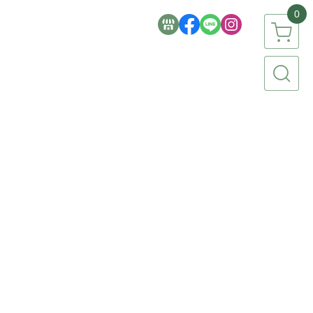
0
簡生活品牌
【 食品專區 】
【 香氛專區 】
【 流行彩妝 】
家電 / 3C 】
【 文具 / 美術 / 文創 】
【 祈福 / 節慶 】