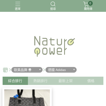
0
選單
搜尋
購物車
關於我
歐美品牌 🌍
德國 Adidas
綜合排行
熱銷排行
最新上架
價格