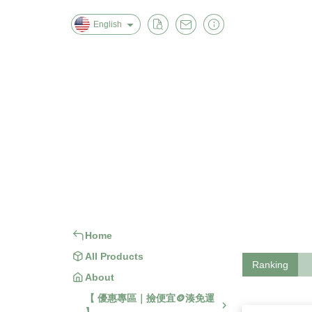
English
Home
All Products
About
【 優惠專區｜撿便宜🪙湊免運
【 美容保養 】
【 肌膚清潔 】
【 女生衣著 】
【 男
【 旅行 / 戶外用品 】
【 身體
Home
All Products
Ranking
About
【 優惠專區｜撿便宜🪙湊免運