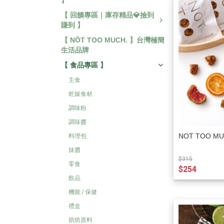
】
【 回饋專區｜庫存精品💎撿到
賺到 】
【 NŌT TOO MUCH. 】台灣極簡
生活品牌
【 食品專區 】
主食
乾燥食材
調味粉
調味醬
NOT TOO 
料理包
抹醬
$315
零食
$254
飲品
機能 / 保健
禮盒
烘焙原料