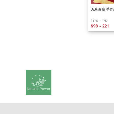
芳緣百禮 手
$125 ~ 275
$98 ~ 221
關於我
About
Sales Ref
聯絡我們
付款與運費
隱私群