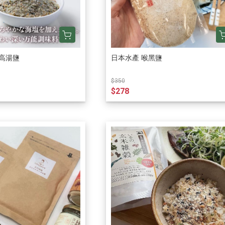
高湯鹽
日本水產 喉黑鹽
$350
$278