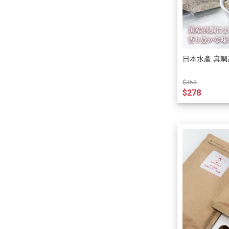
日本水產 真鯛
$350
$278