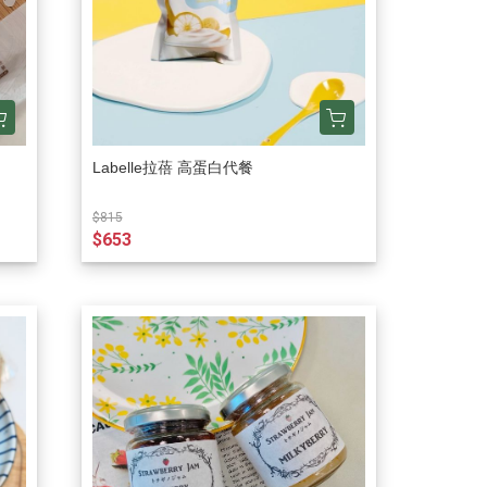
Labelle拉蓓 高蛋白代餐
$815
$653