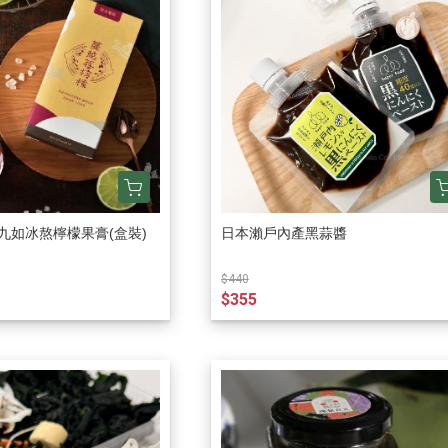
九如冰熬檸檬果膏(盒裝)
日本瀨戶內產黑蒜醬
$440
$355