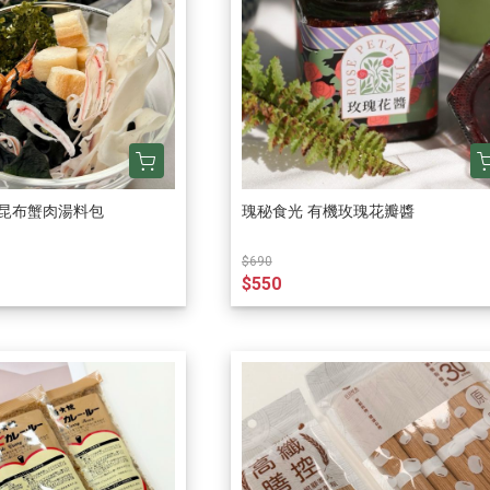
華昆布蟹肉湯料包
瑰秘食光 有機玫瑰花瓣醬
$690
$550