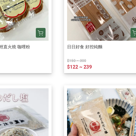
輕直火燒 咖哩粉
日日好食 好控純麵
$150 ~ 300
$122 ~ 239