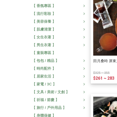
【 香氛專區 】
【 流行彩妝 】
【 美容保養 】
【 肌膚清潔 】
【 女生衣著 】
【 男生衣著 】
【 童裝專區 】
【 包包 / 精品 】
田月桑時 屏東
【 時尚配件 】
$325 ~ 355
【 居家生活 】
$261 ~ 283
【 家電 / 3C 】
【 文具 / 美術 / 文創 】
【 祈福 / 節慶 】
【 旅行 / 戶外用品 】
【 身體保健 】