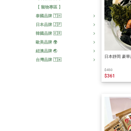
【 寵物專區 】
泰國品牌 🇹🇭
日本品牌 🇯🇵
韓國品牌 🇰🇷
歐美品牌 🌍
紐澳品牌 🌏
日本靜岡 豪
台灣品牌 🇹🇼
$450
$361