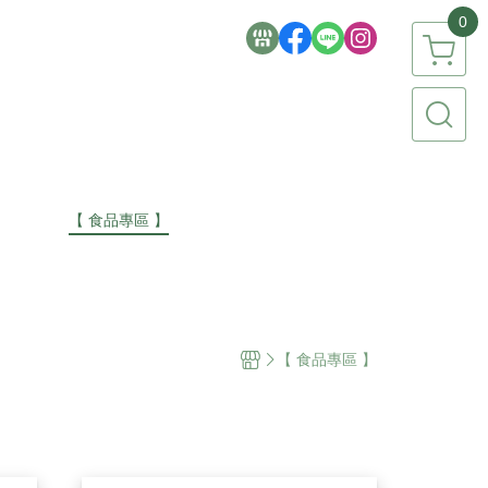
0
極簡生活品牌
【 食品專區 】
【 香氛專區 】
【 流行彩妝 】
家電 / 3C 】
【 文具 / 美術 / 文創 】
【 祈福 / 節慶 】
 🌍
紐澳品牌 🌏
台灣品牌 🇹🇼
【 食品專區 】