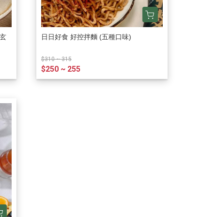
湯玄
日日好食 好控拌麵 (五種口味)
$310 ~ 315
$250 ~ 255