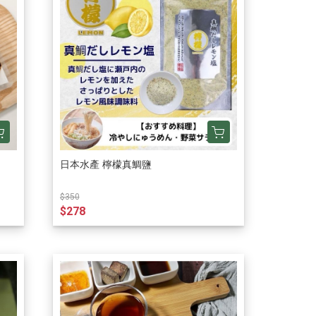
日本水產 檸檬真鯛鹽
$350
$278