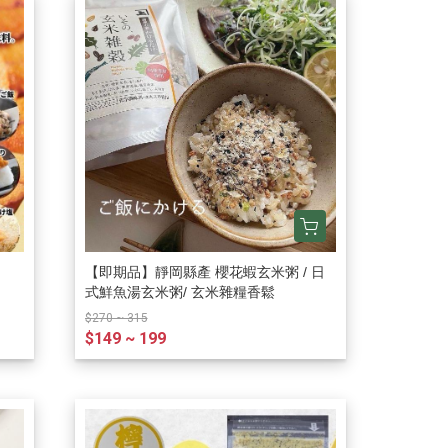
【即期品】靜岡縣產 櫻花蝦玄米粥 / 日
式鮮魚湯玄米粥/ 玄米雜糧香鬆
$270 ~ 315
$149 ~ 199