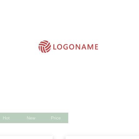
 】
【 回饋專區｜庫存精品💎撿到賺到 】
【 NŌT TOO MUCH. 】台灣
生衣著 】
【 童裝專區 】
【 包包 / 精品 】
【 時尚配件 】
【 居家生活 】
【 
保健 】
【 寵物專區 】
泰國品牌 🇹🇭
日本品牌 🇯🇵
韓國品牌 🇰🇷
歐美品牌
Hot
New
Price