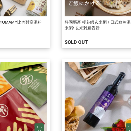
UMAMY比內雞高湯粉
靜岡縣產 櫻花蝦玄米粥 / 日式鮮魚
米粥/ 玄米雜糧香鬆
SOLD OUT