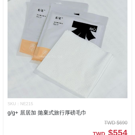
SKU：
NE215
g/g+ 居居加 拋棄式旅行厚磅毛巾
TWD
$
690
$
554
TWD