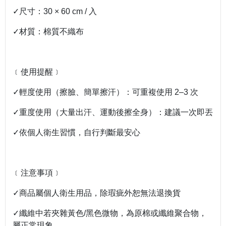
✓尺寸：30 × 60 cm / 入
✓材質：棉質不織布
﹝使用提醒﹞
✓輕度使用（擦臉、簡單擦汗）：可重複使用 2–3 次
✓重度使用（大量出汗、運動後擦全身）：建議一次即丟
✓依個人衛生習慣，自行判斷最安心
﹝注意事項﹞
✓商品屬個人衛生用品，除瑕疵外恕無法退換貨
✓纖維中若夾雜黃色/黑色微物，為原棉或纖維聚合物，
屬正常現象