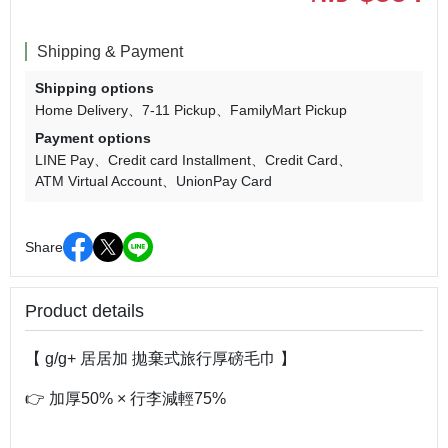
Shipping & Payment
Shipping options
Home Delivery
7-11 Pickup
FamilyMart Pickup
Payment options
LINE Pay
Credit card Installment
Credit Card
ATM Virtual Account
UnionPay Card
Share
Product details
【 g/g+ 居居加 拋棄式旅行厚磅毛巾 】
👉 加厚50% × 行李減輕75%