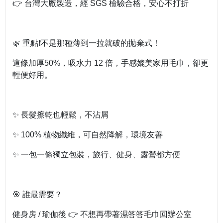
👉 台灣大廠製造，經 SGS 檢驗合格，安心不打折
🌿 重點❗不是那種薄到一拉就破的拋棄式！
這條加厚50%，吸水力 12 倍，手感媲美家用毛巾，卻更
輕便好用。
✨ 長髮擦乾也輕鬆，不沾屑
✨ 100% 植物纖維，可自然降解，環境友善
✨ 一包一條獨立包裝，旅行、健身、露營都方便
🎯 誰最需要？
健身房 / 瑜伽後 👉 不想再帶著濕答答毛巾回辦公室