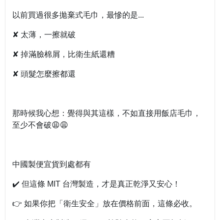
以前買過很多拋棄式毛巾，最慘的是...
✘ 太薄，一擦就破
✘ 掉滿臉棉屑，比衛生紙還糟
✘ 頭髮怎麼擦都還
那時候我心想：覺得與其這樣，不如直接用飯店毛巾，
至少不會破😩😩
中國製便宜貨到處都有
✔️ 但這條 MIT 台灣製造，才是真正乾淨又安心！
👉 如果你把「衛生安全」放在價格前面，這條必收。