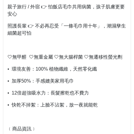
親子旅行 / 外宿 👉 怕飯店毛巾共用病菌，孩子肌膚更要
安心
照護長輩 👉 不必再忍受「一條毛巾用十年」，潮濕孳生
細菌超可怕
🤍無甲醛 🤍無重金屬 🤍無大腸桿菌 🤍無遷移性螢光劑
• 環境友善：100% 植物纖維，天然零化纖
• 加厚50%：手感媲美家用毛巾
• 12倍超強吸水力：長髮擦乾也不費力
• 快乾不掉絮：上臉不沾絮，放一夜就能乾
﹝商品資訊﹞