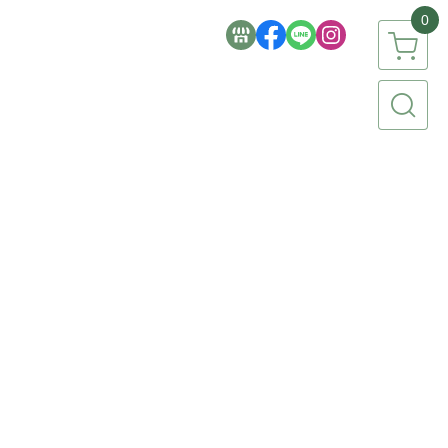
0
簡生活品牌
【 食品專區 】
【 香氛專區 】
【 流行彩妝 】
家電 / 3C 】
【 文具 / 美術 / 文創 】
【 祈福 / 節慶 】