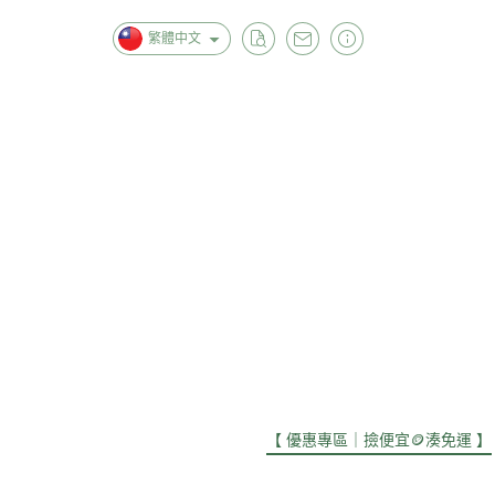
繁體中文
首頁
全部商品
關於
【 優惠專區｜撿便宜🪙湊免運 】
【 美容保養 】
【 肌膚清潔 】
【 女生衣著 】
【 男