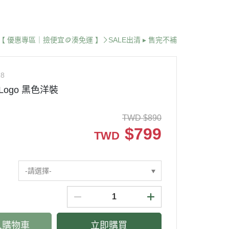
 🌍
紐澳品牌 🌏
台灣品牌 🇹🇼
【 優惠專區｜撿便宜🪙湊免運 】
SALE出清 ▸ 售完不補
28
 Logo 黑色洋裝
TWD
$
890
$
799
TWD
-請選擇-
入購物車
立即購買