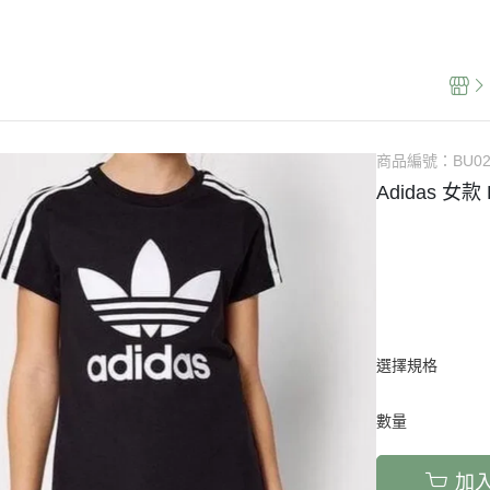
保健 】
【 寵物專區 】
泰國品牌 🇹🇭
日本品牌 🇯🇵
韓國品牌 🇰🇷
歐美品牌
商品編號：
BU0
Adidas 女款
選擇規格
數量
加