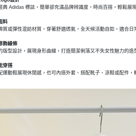
經典 Adidas 標誌，簡單卻充滿品牌辨識度，時尚百搭，輕鬆展
面料
棉質或彈性混紡材質，穿著舒適透氣，全天候活動自如，適合日
修飾線條
的版型設計，展現身形曲線，打造簡潔俐落又不失女性魅力的造
能穿搭
配運動鞋展現休閒感，也可內搭外套、搭配靴子、涼鞋或配件，