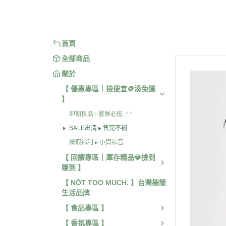
【 旅行 / 戶外用品 】
【 身體
首頁
全部商品
關於
【 優惠專區｜撿便宜🪙湊免運
】
即期良品✨嘗鮮必逛 .ᐟ.ᐟ
SALE出清 ▸ 售完不補
微瑕福利 ▸ 小資福音
【 回饋專區｜庫存精品💎撿到
賺到 】
【 NŌT TOO MUCH. 】台灣極簡
生活品牌
【 食品專區 】
【 香氛專區 】