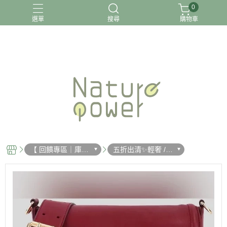
0
選單
搜尋
購物車
關於我
【 回饋專區｜庫存
五折出清✨輕奢 /
精品💎撿到賺到 】
精品