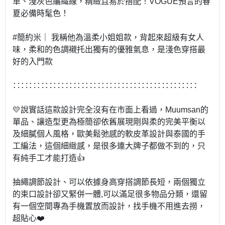
革、淺灰色編織線，精緻且易於搭配！VOGUE預言的春
夏必備時髦色！
#簡約米｜ 我稱他為溫柔小姐姐款，背起來超級有女人
味，柔和的色調襯托出獨有的優雅氣息，是淺色穿搭最
好的入門款
∷∷∷∷∷∷∷∷∷∷∷∷∷∷∷∷∷∷∷∷∷∷∷
💛說實話這款設計完全沒有在市面上看過，Muumsan的
單品、讓造型更為極簡卻依舊展現剛與柔的完美平衡以
及細膩個人風格，歐美鬆弛感的軟皮革設計與泰國的手
工編法，這個細緻感，是很多連大牌子都做不到的，只
有純手工才能打造👍
抽繩調節設計、可以依據身高穿搭調節長短，兩個獨立
的束口設計卻又緊併一體,可以滿足很多物品分類，還留
有一個空間專為手機置放而設計，找手機不用進去撈，
超貼心❤️