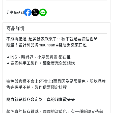
分享商品到
商品詳情
不能再錯過‼️超美獨家款來了~~秋冬就是要這個色💙
限量！設計師品牌muunsan #雙層編織束口包
🔸INS、時尚界、小眾品牌圈 都在推
🔸泰國純手工製作，細緻度完全沒話說
這色號官網不會上❗不會上❗而且因為是限量色，所以品牌
售完幾乎不補，製作還要預定排程
簡直就是秋冬命定款，真的超喜歡❤️❤️
顏色真的超有質感，霧霧的深藍色，有一種低調又帶著