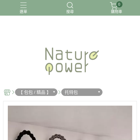
0
選單
搜尋
購物車
關於我
【 包包 / 精品 】
托特包