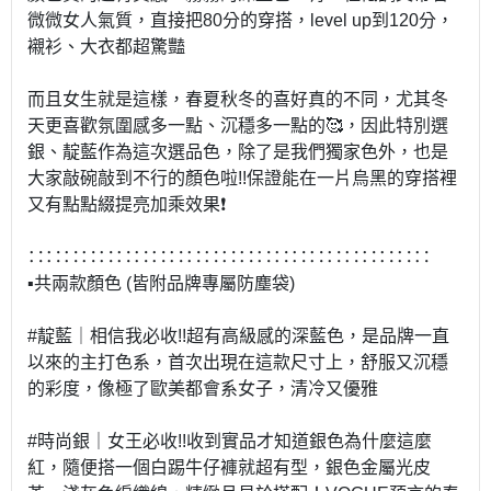
微微女人氣質，直接把80分的穿搭，level up到120分，
襯衫、大衣都超驚豔
而且女生就是這樣，春夏秋冬的喜好真的不同，尤其冬
天更喜歡氛圍感多一點、沉穩多一點的🥰，因此特別選
銀、靛藍作為這次選品色，除了是我們獨家色外，也是
大家敲碗敲到不行的顏色啦!!保證能在一片烏黑的穿搭裡
又有點點綴提亮加乘效果❗
∷∷∷∷∷∷∷∷∷∷∷∷∷∷∷∷∷∷∷∷∷∷∷
▪️共兩款顏色 (皆附品牌專屬防塵袋)
#靛藍｜相信我必收!!超有高級感的深藍色，是品牌一直
以來的主打色系，首次出現在這款尺寸上，舒服又沉穩
的彩度，像極了歐美都會系女子，清冷又優雅
#時尚銀｜女王必收!!收到實品才知道銀色為什麼這麼
紅，隨便搭一個白踢牛仔褲就超有型，銀色金屬光皮