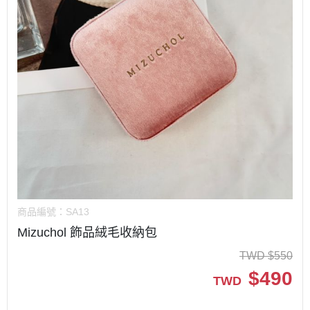
商品編號：
SA13
Mizuchol 飾品絨毛收納包
TWD
$
550
$
490
TWD