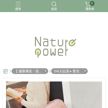
0
選單
搜尋
購物車
關於我
【 優惠專區｜撿便
SALE出清 ▸ 售完不
宜🪙湊免運 】
補