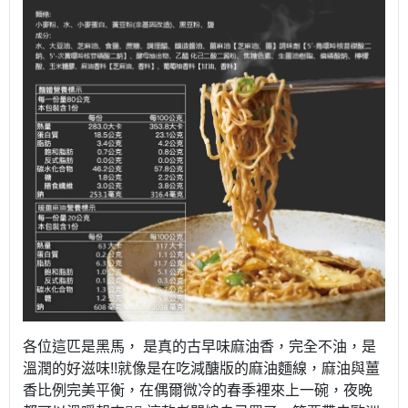
各位這匹是黑馬， 是真的古早味麻油香，完全不油，是
溫潤的好滋味!!就像是在吃減醣版的麻油麵線，麻油與薑
香比例完美平衡，在偶爾微冷的春季裡來上一碗，夜晚