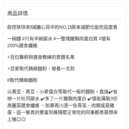
商品詳情
飲控族快來❗減醣心目中的NO.1❗原來減肥也能吃這麼香
一碗麵 #只有半碗碳水 #一整塊雞胸肉蛋白質 #還有
200%膳食纖維
⚡百位醫師與健身教練的首選名單
⚡豆麥取代精緻麵粉，營養一次到
#取代精緻麵粉
以黃豆、黑豆、小麥蛋白等取代一般的麵粉，直接✔️省
掉一片吐司碳水 ✔️多了一片雞胸肉蛋白 ✔️還能攝取3份
高麗菜膳食纖維 ，如果再川燙一些青菜、肉類或是雞
蛋，這一餐真的豐富到連隔壁正常吃的同事都羨慕想來
上幾口😏