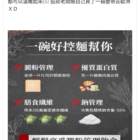
都可以溫暖起來🙂‍↕️ 這款老闆娘自己買了一箱要帶去歐洲
ＸＤ