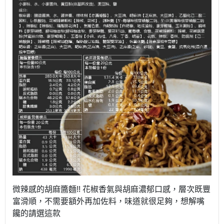
微辣感的胡麻醬麵!! 花椒香氣與胡麻濃郁口感，層次既豐
富滑順，不需要額外再加佐料，味道就很足夠，想解嘴
饞的請選這款