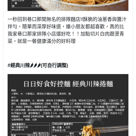
一秒回到巷口那間無名的排隊麵店!!酥脆的油蔥香與醬汁
拌勻，簡單而深厚好味道，連小朋友都超喜歡，真的比
我家巷口那家排隊小店還好吃！！加點切片白肉跟燙青
菜，就是一餐健康滿分的好料理
#經典川辣🌶️🌶️🌶️(可自行調整)