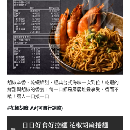
胡椒辛香、乾蝦鮮甜，經典台式海味一次到位！乾蝦的
鮮甜與胡椒的香氣，每一口都是層層堆疊享受，香而不
嗆！讓人一口接一口
#花椒胡麻 🌶️🌶️(可自行調整)