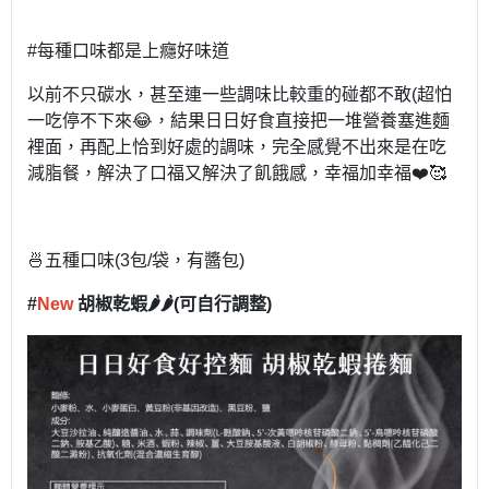
#每種口味都是上癮好味道
以前不只碳水，甚至連一些調味比較重的碰都不敢(超怕
一吃停不下來😂，結果日日好食直接把一堆營養塞進麵
裡面，再配上恰到好處的調味，完全感覺不出來是在吃
減脂餐，解決了口福又解決了飢餓感，幸福加幸福❤️🥰
🍜五種口味(3包/袋，有醬包)
#
New
胡椒乾蝦🌶️🌶️
(可自行調整)