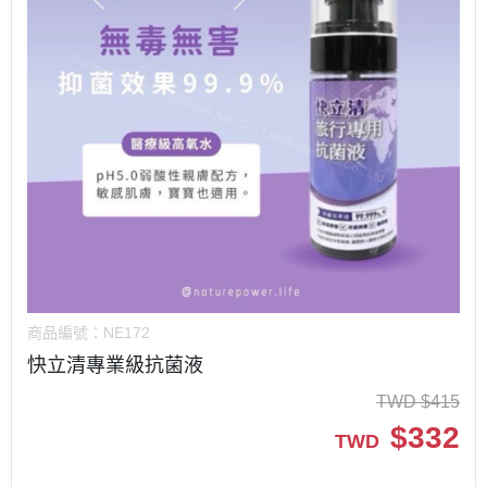
商品編號：
NE172
快立清專業級抗菌液
TWD
$
415
$
332
TWD