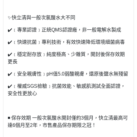
✨快立清與一般次氯酸水大不同
✔️﹝專業認證﹞正統QMS認證廠，非一般電解水製成
✔️﹝快速抗菌﹞專利技術，有效快速降低環境細菌病毒
✔️﹝穩定耐存放﹞純度極高、少雜質，開封後保存效期
更長
✔️﹝安全親膚性﹞pH值5.0弱酸親膚，還原後鹽水無殘留
✔️﹝權威SGS檢驗﹞抗菌效能、敏感肌測試全面認證，
安全性更放心
◾️ 保存效期 一般次氯酸水開封僅約3個月，快立清最高可
達6個月至2年，市售產品保存期限之冠！