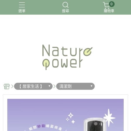
0
選單
搜尋
購物車
關於我
【 居家生活 】
清潔劑