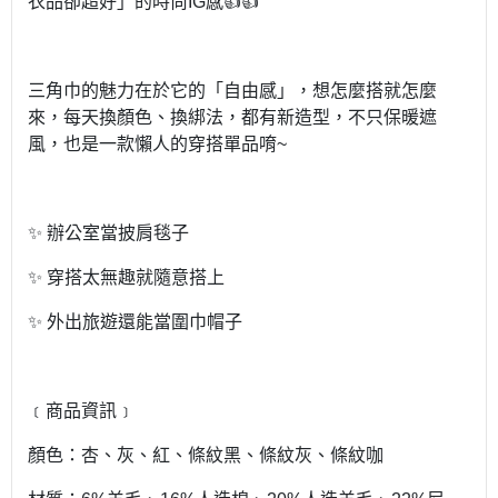
衣品卻超好」的時尚IG感👍👍
三角巾的魅力在於它的「自由感」，想怎麼搭就怎麼
來，每天換顏色、換綁法，都有新造型，不只保暖遮
風，也是一款懶人的穿搭單品唷~
✨ 辦公室當披肩毯子
✨ 穿搭太無趣就隨意搭上
✨ 外出旅遊還能當圍巾帽子
﹝商品資訊﹞
顏色：杏、灰、紅、條紋黑、條紋灰、條紋咖