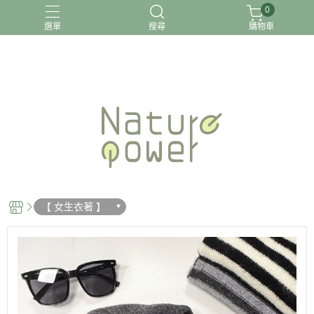
0
選單
搜尋
購物車
關於我
【 女生衣著 】