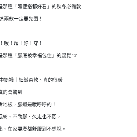
是那種「隨便搭都好看」的秋冬必備款
 這兩款一定要先囤！
超！暖！超！好！穿！
是那種「腳底被幸福包住」的感覺 🫶
羊毛中筒襪｜細緻柔軟、真的很暖
真的會驚到
冷地板，腳還是暖呼呼的！
混紡、不勒腳、久走也不悶，
出、在家耍廢都舒服到不想脫。