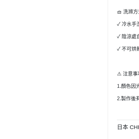
🧺 洗滌
✓ 冷水手
✓ 陰涼處
✓ 不可
⚠️ 注意
1.顏色
2.製作
日本 CH