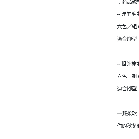
﹝商品規
-- 混羊毛
六色／組
適合腳型：
-- 粗針棉
六色／組
適合腳型：
一雙柔軟
你的秋冬