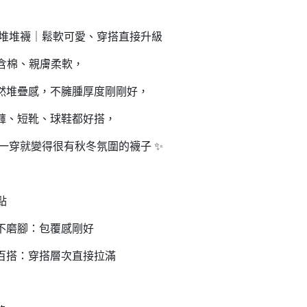
針棉堆堆襪｜鬆軟可愛、穿搭直接升級
 高含棉、親膚柔軟，
然堆疊感，不臃腫厚度剛剛好，
褲、短靴、球鞋都好搭，
 一穿就變得很有秋冬氛圍的襪子 ✨
點
不磨腳：包覆感剛好
百搭：穿搭層次直接拉滿