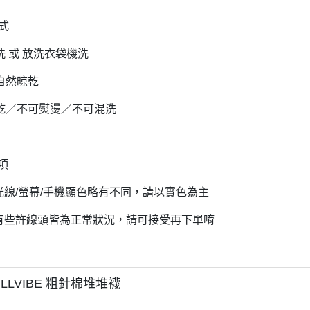
方式
洗 或 放洗衣袋機洗
自然晾乾
烘乾／不可熨燙／不可混洗
事項
因光線/螢幕/手機顯色略有不同，請以實色為主
後有些許線頭皆為正常狀況，請可接受再下單唷
ILLVIBE 粗針棉堆堆襪