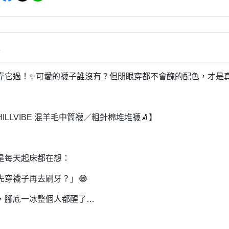
情
靠它過！✨可愛的襪子誰沒有？但閉眼穿都不會醜的配色，才是
HILLVIBE 混羊毛中筒襪／粗針棉堆堆襪🧦】
是每天起床都在想：
先穿襪子再去刷牙？」😂
，腳底一冰整個人都醒了…