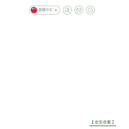
繁體中文
首頁
全部商品
關於
【 優惠專區｜撿便宜🪙湊免運 】
【 美容保養 】
【 肌膚清潔 】
【 女生衣著 】
【 男