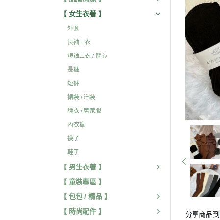
【 女生衣著 】
外套
長袖上衣
短袖上衣 / 背心
長褲
短褲
裙裝 / 洋裝
睡衣 / 居家服
內衣褲
襪子
鞋子
【 男生衣著 】
【 童裝專區 】
【 包包 / 精品 】
【 時尚配件 】
分享商品到