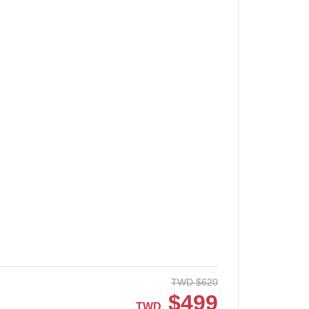
TWD
$
620
$
499
TWD