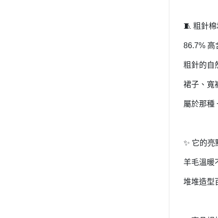
🧵 粗
86.7%
粗針的自
裙子、寬
屬於那種
✨ 它的亮
羊毛溫暖
堆堆造型