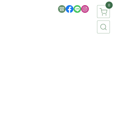
0
簡生活品牌
【 食品專區 】
【 香氛專區 】
【 流行彩妝 】
家電 / 3C 】
【 文具 / 美術 / 文創 】
【 祈福 / 節慶 】