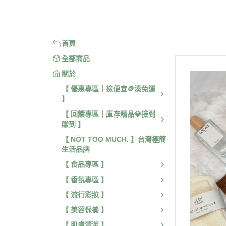
【 旅行 / 戶外用品 】
【 身體
首頁
全部商品
關於
【 優惠專區｜撿便宜🪙湊免運
】
【 回饋專區｜庫存精品💎撿到
賺到 】
【 NŌT TOO MUCH. 】台灣極簡
生活品牌
【 食品專區 】
【 香氛專區 】
【 流行彩妝 】
【 美容保養 】
【 肌膚清潔 】