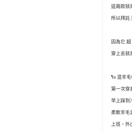
這兩款就
所以拜託
因為它 
穿上去就
🐑 混
第一次穿
早上踩到
柔軟羊毛
上班、外