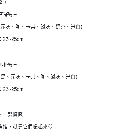
格﹞
中筒襪 --
 (深灰、咖、卡其、淺灰、奶茶、米白)
22~25cm
堆堆襪 --
 (黑、深灰、卡其、咖、淺灰、米白)
22~25cm
、一雙慵懶
穿搭，就靠它們暖起來♡