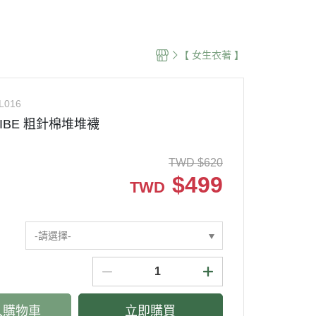
 🌍
紐澳品牌 🌏
台灣品牌 🇹🇼
【 女生衣著 】
L016
VIBE 粗針棉堆堆襪
TWD
$
620
$
499
TWD
-請選擇-
入購物車
立即購買