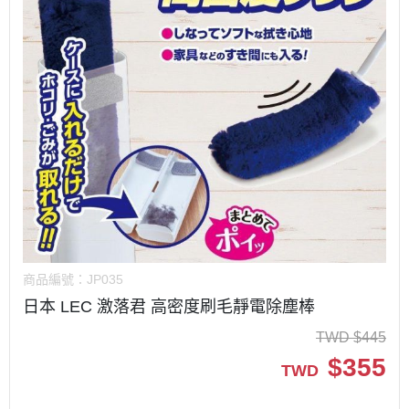
商品編號：
JP035
日本 LEC 激落君 高密度刷毛靜電除塵棒
TWD
$
445
$
355
TWD