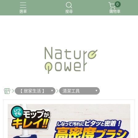
0
選單
搜尋
購物車
關於我
【 居家生活 】
清潔工具